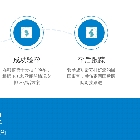
成功验孕
孕后跟踪
在移植第十天抽血验孕，
验孕成功后安排好您的回
根据HCG和孕酮的情况安
国事宜，并负责回国后医
排怀孕后方案
院对接跟进
程
签约