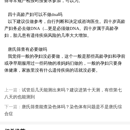
筛等常规产检按时按要求参加，可以为。
四十高龄产妇可以不做dna吗
以下建议仅做参考，自行判断和决定或咨询医生。四十岁高龄
产妇务必去做DNA（...更是必须做DNA。四十岁属于高龄孕
妇，胎儿患有遗传疾病风险的几率大大增加。
唐氏筛查有必要做吗
我觉得一般的孕妇没必要做，这个一般是那些高龄孕妇和孕前
或孕早期服用过一些药物的准妈妈们做的，一般的孕妇只要身
体健康，家族里没有什么遗传疾病的话就没必要。
上一篇：
试管后几天能测出来吗？建议进第十天测，有些第七
八天的也能测到
下一篇：
唐氏筛查能查染色体吗？染色体有问题是不是唐氏综
合症