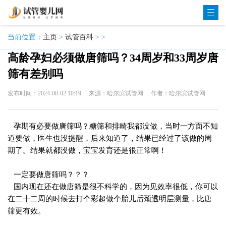
当前位置：
主页
>
试管百科
> >
高龄孕妇必须做唐筛吗？34周岁和33周岁唐
筛有差别吗
发布时间：2024-08-02 10:19
来源：哈尔滨试管网
作者：哈尔滨试管网
孕期有必要做唐筛吗？糖筛和排畸我都没做，当时一方面不知
道要做，医生也没提醒，后来知道了，结果已经过了该做的周
期了。结果就都没做，宝宝发育还是很正常啊！
一定要做唐筛吗？？？
国内现在还在做唐筛是很不科学的，因为见效率很低，你可以
在二十二周的时候去打个彩超做个胎儿后颈透明层测量，比唐
筛更有效。