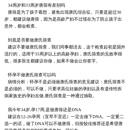
34周岁和33周岁唐筛有差别吗
唐筛是为了孩子着想，避免出现唐氏综合征。只要是超过30
岁，都建议做唐筛，因为是高龄产妇不过现在为了防止孩子出
意外，都会检查。
到底是否要做唐氏筛查
建议不要做唐氏筛查，我们同事都没去，这个检查起初是国外
流行的，适用于35周岁以上的高龄孕妇，唐氏筛查的见效率很
低，很多医生都建议你做，如果不做会让你签字。
怀孕不做唐氏筛查可以吗
病情分析：怀孕不是必须做唐氏筛查的意见建议：唐氏筛查不
是必须的，可以不做，只要求高位妊娠的孕妇以及有遗传性疾
病家族史的孕妇去做.唐氏筛查是一种通过抽取。
我今年34岁,孕17周,是做唐筛还是DNA
建议在12-26孕周（宜早不宜迟）一定去做下DNA。一定要二
选一的话，做了DNA可以不做唐筛，但按较佳推荐还是希望唐