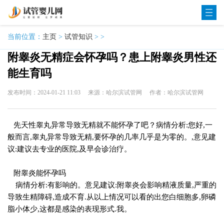
当前位置：
主页
>
试管知识
> >
附睾炎无精症会怀孕吗？患上附睾炎男性还
能生育吗
发布时间：2024-01-21 11:03
来源：哈尔滨试管网
作者：哈尔滨试管网
先天性睾丸异常导致无精就不能怀孕了吧？病情分析:您好,一
般而言,睾丸异常导致无精,要怀孕的几率几乎是为零的。,意见建
议:建议去专业的医院,及早会诊治疗。
附睾炎能怀孕吗
病情分析:有影响的。意见建议:附睾炎会影响精液质量,严重的
导致生精障碍,造成不育.从以上情况可以看的出您白细胞多,卵磷
脂小体少,这都是感染的表现形式.我。