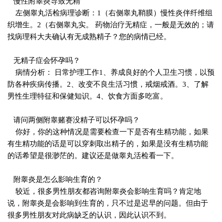
慢性附睾炎导致无精
左侧睾丸活检病理诊断：1（右侧睾丸鞘膜）慢性炎伴纤维组
织增生。2（右侧睾丸实。 药物治疗无精症，一般是无效的；请
找病理科大夫确认有无成熟精子？您的病情已经。
无精子症会怀孕吗？
病情分析： 日常护理工作1、养成良好的个人卫生习惯，以预
防各种疾病传播。2、改变不良生活习惯，戒烟戒酒。3、了解
男性生理特征和保健知识。4、饮食方面多吃富。
请问两侧附睾赌赛没精子可以怀孕吗？
你好，你的这种情况是需要检查一下是否有生精功能，如果
有生精功能的话是可以穿刺取出精子的，如果是没有生精功能
的话希望是很渺茫的。建议还是做睾丸活检看一下。
附睾炎是怎么影响生育的？
较近，很多男性朋友都咨询附睾炎会影响生育吗？肯定地
说，附睾炎是会影响到生育的，只不过是迟早的问题。但由于
很多男性朋友对此病缺乏的认识，因此认识不到。