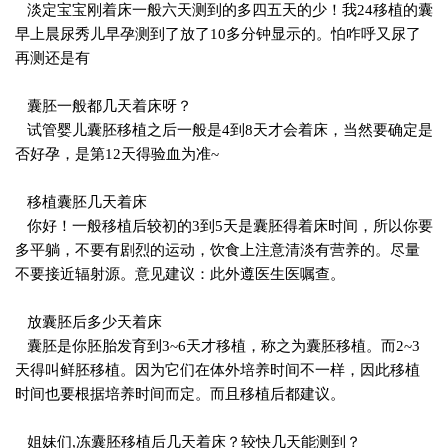
淡定宝宝刚着床一般六天测到的多四五天的少！我24移植的囊
早上晨尿秀儿早孕测到了放了10多分钟显示的。怕咋呼又尿了
再测还是有
囊胚一般都几天着床呀？
试管婴儿囊胚移植之后一般是4到8天才会着床，当然要确定是
否好孕，是第12天得验血为准~
移植囊胚几天着床
你好！一般移植后较初的3到5天是囊胚得着床时间，所以你要
多平躺，不要有剧烈的运动，饮食上注意清淡有营养的。尽量
不要接近辐射源。意见建议：此外遵医生医嘱查。
放囊胚后多少天着床
囊胚是你胚胎发育到3~6天才移植，称之为囊胚移植。而2~3
天得叫鲜胚移植。因为它们在体外培养时间不一样，因此移植
时间也要根据培养时间而定。而且移植后都建议。
姐妹们,冻囊胚移植后几天着床？较快几天能测到？